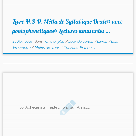
Livre M.S.O. Méthode Syllabique Orale® avec
ponts phonétiques® Lectures amusantes ...
15 Fév, 2024
dans
3 ans et plus
/
Jeux de cartes
/
Livres
/
Lulu
Vroumette
/
Moins de 3 ans
/
Zouzous-France-5
>> Acheter au meilleur prix sur Amazon