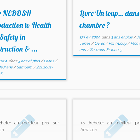
re NEBOSH
Livre Un loup… dan
oduction to Health
chambre ?
Safety in
17 Fév, 2024
dans
3 ans et plus
/
J
cartes
/
Livres
/
Mini-Loup
/
Moins
truction & ...
ans
/
Zouzous-France-5
2024
dans
3 ans et plus
/
Livres
/
e 3 ans
/
SamSam
/
Zouzous-
-5
heter au meilleur prix sur
>> Acheter au meilleur pr
on
Amazon