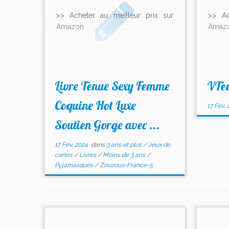
>> Acheter au meilleur prix sur
>> Ac
Amazon
Amaz
Livre Tenue Sexy Femme
VTec
Coquine Hot Luxe
17 Fév, 
Soutien Gorge avec ...
17 Fév, 2024
dans
3 ans et plus
/
Jeux de
cartes
/
Livres
/
Moins de 3 ans
/
Pyjamasques
/
Zouzous-France-5