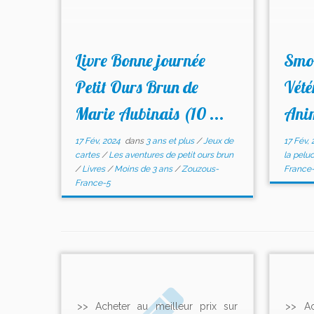
Livre Bonne journée
Smob
Petit Ours Brun de
Vété
Marie Aubinais (10 ...
Anim
17 Fév, 2024
dans
3 ans et plus
/
Jeux de
17 Fév, 
cartes
/
Les aventures de petit ours brun
la pelu
/
Livres
/
Moins de 3 ans
/
Zouzous-
France
France-5
>> Acheter au meilleur prix sur
>> Ac