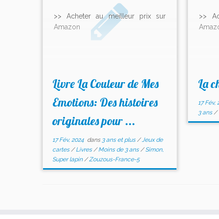
>> Acheter au meilleur prix sur
>> Ac
Amazon
Amaz
Livre La Couleur de Mes
La c
Emotions: Des histoires
17 Fév, 
3 ans
/
originales pour ...
17 Fév, 2024
dans
3 ans et plus
/
Jeux de
cartes
/
Livres
/
Moins de 3 ans
/
Simon,
Super lapin
/
Zouzous-France-5