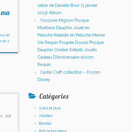
sable de Danièle Bour (3 janvier
s ma
2013) Album
Yoozone Mignon Phoque
Moelleux Dauphin Jouet en
Peluche Réaliste en Peluche Marine
eux de
 de 3
Vie Requin Poupée Douce Phoque
Dauphin Oreiller Enfants Jouets
Cadeau D’Anniversaire 100cm
Requin
Castle Craft collection – Frozen
Disney
Catégories
3 ans et plus
Adultes
ix sur
Bandai
Bob le bricoleur