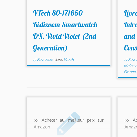
VTech 80-171650
Liv
Kidizoom Smartwatch
Intr
DX, Vivid Violet (2nd
and 
Generation)
Cons
17 Fév, 2024
dans
Vtech
17 Fév, 
Moins d
France
>> Acheter au meilleur prix sur
>> Ac
Amazon
Amaz