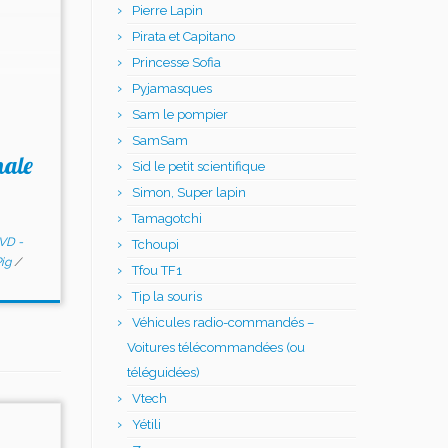
Pierre Lapin
Pirata et Capitano
Princesse Sofia
Pyjamasques
Sam le pompier
SamSam
nale
Sid le petit scientifique
Simon, Super lapin
Tamagotchi
VD -
Tchoupi
Pig
/
Tfou TF1
Tip la souris
Véhicules radio-commandés –
Voitures télécommandées (ou
téléguidées)
Vtech
Yétili