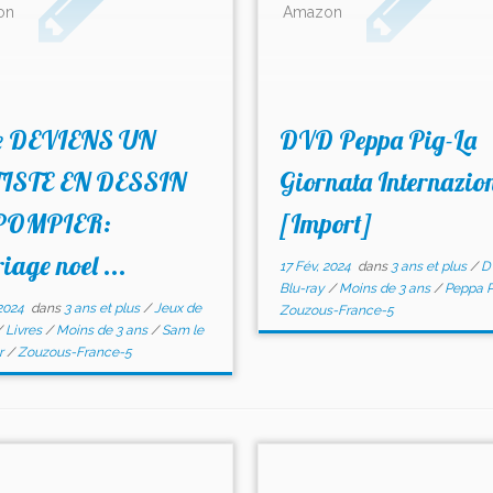
on
Amazon
re DEVIENS UN
DVD Peppa Pig-La
ISTE EN DESSIN
Giornata Internazio
POMPIER:
[Import]
riage noel ...
17 Fév, 2024
dans
3 ans et plus
/
D
Blu-ray
/
Moins de 3 ans
/
Peppa 
2024
dans
3 ans et plus
/
Jeux de
Zouzous-France-5
/
Livres
/
Moins de 3 ans
/
Sam le
r
/
Zouzous-France-5