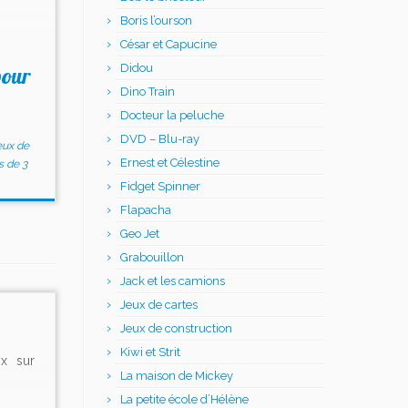
Boris l’ourson
César et Capucine
Didou
pour
Dino Train
Docteur la peluche
DVD – Blu-ray
eux de
Ernest et Célestine
 de 3
Fidget Spinner
Flapacha
Geo Jet
Grabouillon
Jack et les camions
Jeux de cartes
Jeux de construction
Kiwi et Strit
ix sur
La maison de Mickey
La petite école d’Hélène