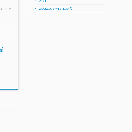
Zou
Zouzous-France-5
ix sur
i