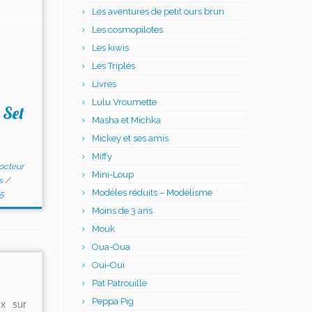
Les aventures de petit ours brun
Les cosmopilotes
Les kiwis
Les Triplés
Livres
Lulu Vroumette
 Set
Masha et Michka
Mickey et ses amis
Miffy
octeur
Mini-Loup
es
/
Modèles réduits – Modélisme
5
Moins de 3 ans
Mouk
Oua-Oua
Oui-Oui
Pat Patrouille
Peppa Pig
ix sur