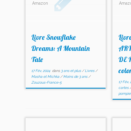
Amazon
Amaz
Livre Snowflake
Liv
Dreams: A Mountain
ART
Tale
DE 
colo
17 Fév, 2024
dans
3 ans et plus
/
Livres
/
Masha et Michka
/
Moins de 3 ans
/
17 Fév, 
Zouzous-France-5
cartes
pompie