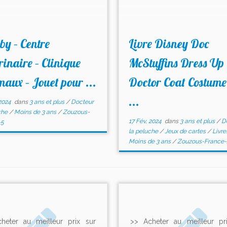
y – Centre
Livre Disney Doc
rinaire – Clinique
McStuffins Dress Up
aux – Jouet pour ...
Doctor Coat Costume
...
2024
dans
3 ans et plus
/
Docteur
che
/
Moins de 3 ans
/
Zouzous-
17 Fév, 2024
dans
3 ans et plus
/
D
-5
la peluche
/
Jeux de cartes
/
Livr
Moins de 3 ans
/
Zouzous-France-
heter au meilleur prix sur
>> Acheter au meilleur pr