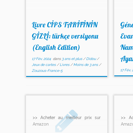
Livre CİPS TARİFİNİN
Géné
GİZLİ: türkçe versiyonu
Evan
(English Edition)
Nam
Ayan
17 Fév, 2024
dans
3 ans et plus
/
Didou
/
Jeux de cartes
/
Livres
/
Moins de 3 ans
/
17 Fév, 
Zouzous-France-5
>> Acheter au meilleur prix sur
>> Ac
Amazon
Amaz