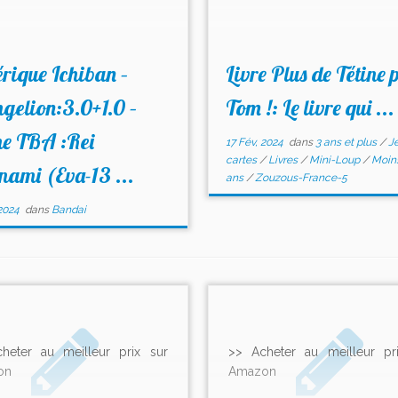
rique Ichiban –
Livre Plus de Tétine 
gelion:3.0+1.0 –
Tom !: Le livre qui ...
e TBA :Rei
17 Fév, 2024
dans
3 ans et plus
/
J
cartes
/
Livres
/
Mini-Loup
/
Moins
ami (Eva-13 ...
ans
/
Zouzous-France-5
2024
dans
Bandai
heter au meilleur prix sur
>> Acheter au meilleur pr
on
Amazon