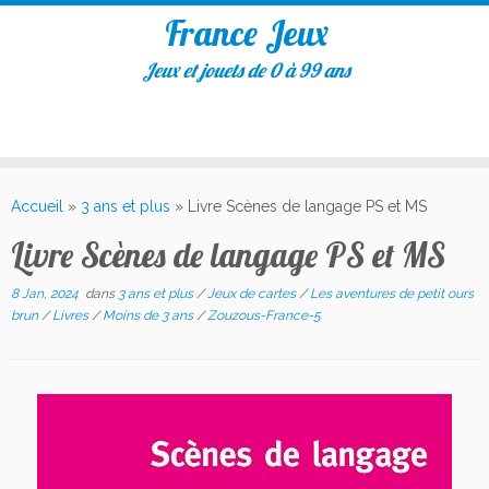
France Jeux
Jeux et jouets de 0 à 99 ans
Accueil
»
3 ans et plus
»
Livre Scènes de langage PS et MS
Livre Scènes de langage PS et MS
8 Jan, 2024
dans
3 ans et plus
/
Jeux de cartes
/
Les aventures de petit ours
brun
/
Livres
/
Moins de 3 ans
/
Zouzous-France-5